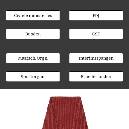
Civiele ministeries
FDJ
Bonden
GST
Maatsch. Orgn.
Interimsspangen
Sportorgan.
Broederlanden