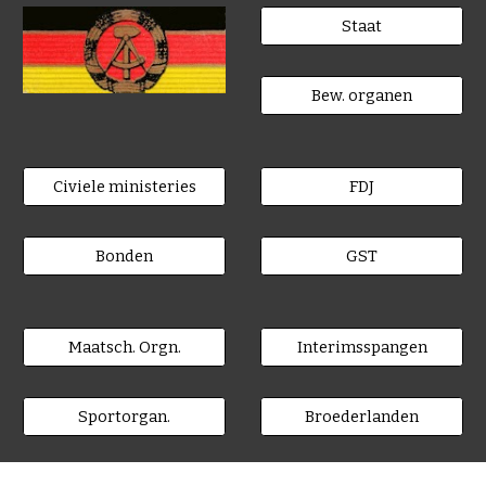
Staat
Bew. organen
Civiele ministeries
FDJ
Bonden
GST
Maatsch. Orgn.
Interimsspangen
Sportorgan.
Broederlanden