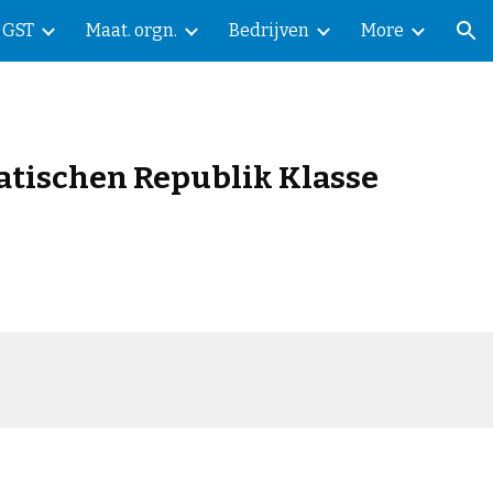
GST
Maat. orgn.
Bedrijven
More
ion
atischen Republik Klasse