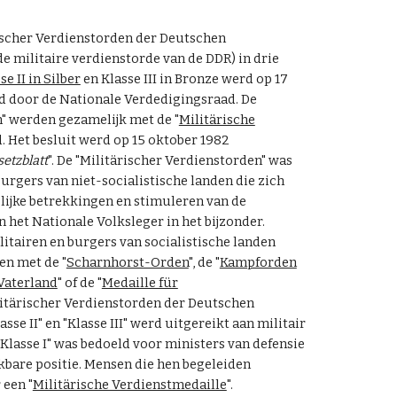
rischer Verdienstorden der Deutschen
 militaire verdienstorde van de DDR) in drie
se II in Silber
en Klasse III in Bronze werd op 17
 door de Nationale Verdedigingsraad. De
n" werden gezamelijk met de "
Militärische
d. Het besluit werd op 15 oktober 1982
etzblatt
". De "Militärischer Verdienstorden" was
urgers van niet-socialistische landen die zich
lijke betrekkingen en stimuleren van de
het Nationale Volksleger in het bijzonder.
itairen en burgers van socialistische landen
n met de "
Scharnhorst-Orden
", de "
Kampforden
Vaterland
" of de "
Medaille für
ilitärischer Verdienstorden der Deutschen
e II" en "Klasse III" werd uitgereikt aan militair
"Klasse I" was bedoeld voor ministers van defensie
kbare positie. Mensen die hen begeleiden
een "
Militärische Verdienstmedaille
".