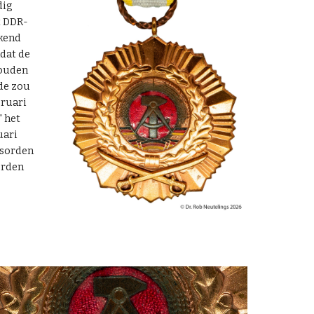
dig
t DDR-
kend
dat de
zouden
de zou
bruari
" het
uari
tsorden
erden