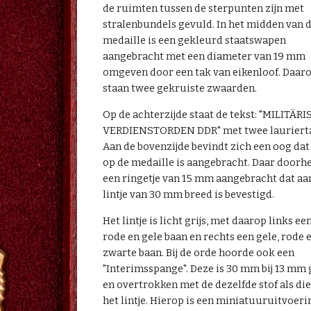
de ruimten tussen de sterpunten zijn met
stralenbundels gevuld. In het midden van 
medaille is een gekleurd staatswapen
aangebracht met een diameter van 19 mm
omgeven door een tak van eikenloof. Daar
staan twee gekruiste zwaarden.
Op de achterzijde staat de tekst: "MILITÄR
VERDIENSTORDEN DDR" met twee laurierta
Aan de bovenzijde bevindt zich een oog da
op de medaille is aangebracht. Daar doorhe
een ringetje van 15 mm aangebracht dat aa
lintje van 30 mm breed is bevestigd.
Het lintje is licht grijs, met daarop links ee
rode en gele baan en rechts een gele, rode 
zwarte baan. Bij de orde hoorde ook een
"Interimsspange". Deze is 30 mm bij 13 mm
en overtrokken met de dezelfde stof als di
het lintje. Hierop is een miniatuuruitvoeri