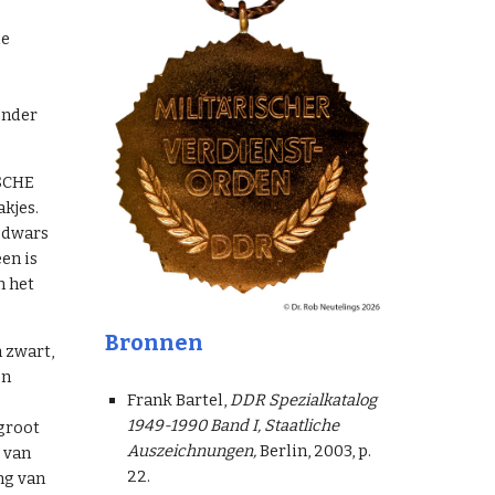
de
onder
ISCHE
kjes.
t dwars
en is
n het
Bronnen
n zwart,
en
Frank Bartel,
DDR Spezialkatalog
1949-1990 Band I, Staatliche
 groot
Auszeichnungen,
Berlin, 2003, p.
e van
22.
ng van