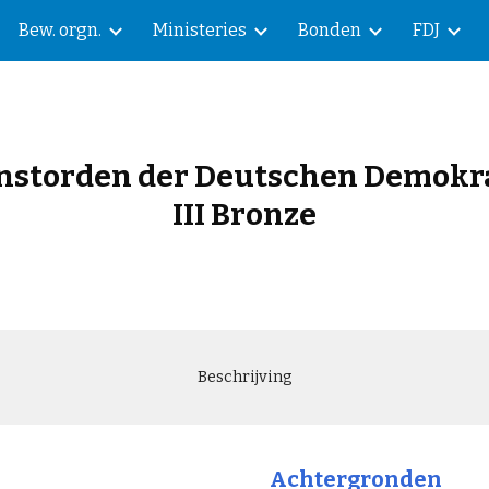
Bew. orgn.
Ministeries
Bonden
FDJ
ip to main content
Skip to navigat
ienstorden der Deutschen Demokr
III Bronze
Beschrijving
Achtergronden