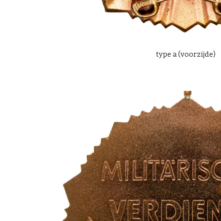
type a (
voo
rzijde)