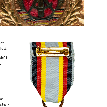
der
dorf.
de" te
-
De
ster -