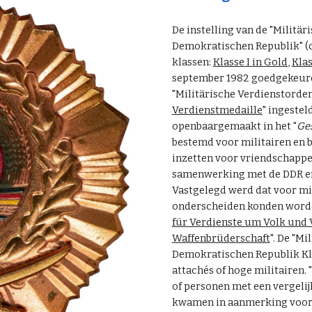
De instelling van de "Militä
Demokratischen Republik" (de
klassen:
Klasse I in Gold
,
Klas
september 1982 goedgekeurd
"Militärische Verdienstorde
Verdienstmedaille
" ingestel
openbaargemaakt in het "
Ges
bestemd voor militairen en b
inzetten voor vriendschappe
samenwerking met de DDR en 
Vastgelegd werd dat voor mil
onderscheiden konden worde
für Verdienste um Volk und 
Waffenbrüderschaft
". De "M
Demokratischen Republik Klass
attachés of hoge militairen. 
of personen met een vergelij
kwamen in aanmerking voor 