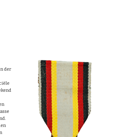
en der
ciële
ekend
en
asse
nd.
den
n