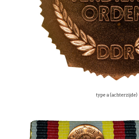
type
a
(
achte
rzijde)