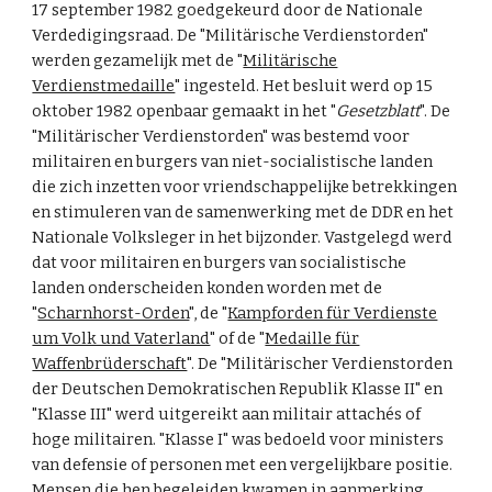
17 september 1982 goedgekeurd door de Nationale
Verdedigingsraad. De "Militärische Verdienstorden"
werden gezamelijk met de "
Militärische
Verdienstmedaille
" ingesteld. Het besluit werd op 15
oktober 1982 openbaar gemaakt in het "
Gesetzblatt
". De
"Militärischer Verdienstorden" was bestemd voor
militairen en burgers van niet-socialistische landen
die zich inzetten voor vriendschappelijke betrekkingen
en stimuleren van de samenwerking met de DDR en het
Nationale Volksleger in het bijzonder. Vastgelegd werd
dat voor militairen en burgers van socialistische
landen onderscheiden konden worden met de
"
Scharnhorst-Orden
", de "
Kampforden für Verdienste
um Volk und Vaterland
" of de "
Medaille für
Waffenbrüderschaft
". De "Militärischer Verdienstorden
der Deutschen Demokratischen Republik Klasse II" en
"Klasse III" werd uitgereikt aan militair attachés of
hoge militairen. "Klasse I" was bedoeld voor ministers
van defensie of personen met een vergelijkbare positie.
Mensen die hen begeleiden kwamen in aanmerking