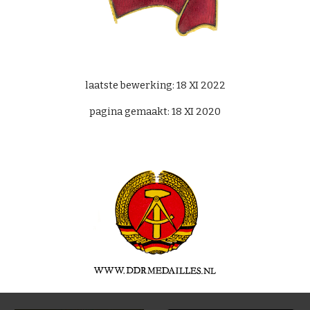
laatste bewerking: 1
8
XI 202
2
pagina gemaakt: 1
8
XI
20
20