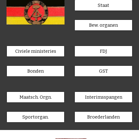
Staat
Bew. organen
Civiele ministeries
FDJ
Bonden
GST
Maatsch. Orgn.
Interimsspangen
Sportorgan.
Broederlanden