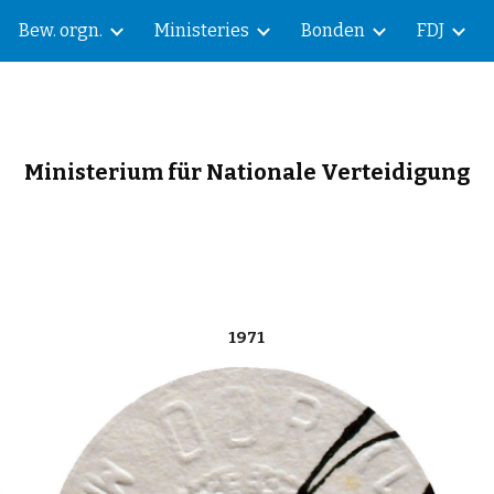
Bew. orgn.
Ministeries
Bonden
FDJ
ip to main content
Skip to navigat
Ministerium für Nationale Verteidigung
1971