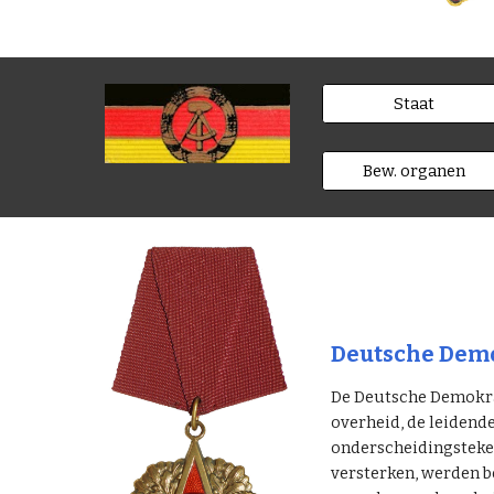
Staat
Bew. organen
Deutsche Demo
De Deutsche Demokrat
overheid, de leidend
onderscheidingsteken
versterken, werden b