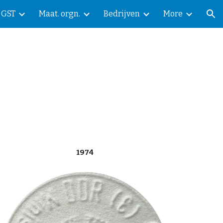
GST
Maat. orgn.
Bedrijven
More
ion
1974