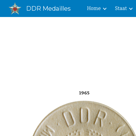
DDR Medailles
Home
Staat
Sk
1965