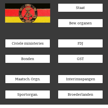
Staat
Bew. organen
Civiele ministeries
FDJ
Bonden
GST
Maatsch. Orgn.
Interimsspangen
Sportorgan.
Broederlanden