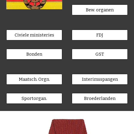
Bew. organen
Civiele ministeries
FDJ
Bonden
GST
Maatsch. Orgn.
Interimsspangen
Sportorgan.
Broederlanden